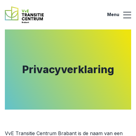
Door naar de hoofdinhoud
Footer
Naar navigatie
Menu
Privacyverklaring
VvE Transitie Centrum Brabant is de naam van een